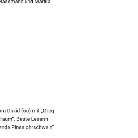
le Masemann und Marika
kam David (6c) mit „Greg
Traum“. Beste Leserin
egende Pinselohrschwein“