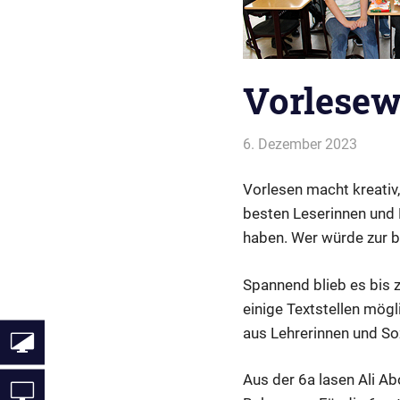
Vorlesew
6. Dezember 2023
Webma
Allgem
Vorlesen macht kreativ, 
besten Leserinnen und 
haben. Wer würde zur b
Spannend blieb es bis 
einige Textstellen mögl
aus Lehrerinnen und So
Aus der 6a lasen Ali Ab