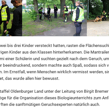
wei bis drei Kinder versteckt hatten, rasten die Flächensuc
übrigen Kinder aus den Klassen hinterherkamen. Die Mantrailer
mmi einer Schülerin und suchten gezielt nach dem Geruch, 
ur beeindruckend, sondern machte auch Spaß, sodass sich vie
en. Im Ernstfall, wenn Menschen wirklich vermisst werden, s
et, das wurde allen hier bewusst.
affel Oldenburger Land unter der Leitung von Birgit Bremer 
ge für die Organisation dieses Biologieunterrichts zum An
rften die sanftmütigen Geruchsexperten natürlich auch.