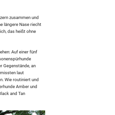
sitzern zusammen und
ne längere Nase riecht
lich, das heißt ohne
hen: Auf einer fünf
ersonenspürhunde
er Gegenstände, an
rmissten laut
. Wie routiniert und
äferhunde Amber und
Black and Tan