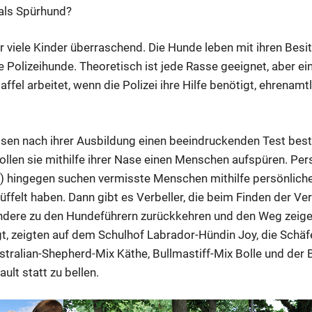
 als Spürhund?
r viele Kinder überraschend. Die Hunde leben mit ihren Be
e Polizeihunde. Theoretisch ist jede Rasse geeignet, aber ei
ffel arbeitet, wenn die Polizei ihre Hilfe benötigt, ehrenamt
n nach ihrer Ausbildung einen beeindruckenden Test beste
ollen sie mithilfe ihrer Nase einen Menschen aufspüren. P
) hingegen suchen vermisste Menschen mithilfe persönlich
ffelt haben. Dann gibt es Verbeller, die beim Finden der Ve
dere zu den Hundeführern zurückkehren und den Weg zeigen
ngt, zeigten auf dem Schulhof Labrador-Hündin Joy, die Sch
stralian-Shepherd-Mix Käthe, Bullmastiff-Mix Bolle und der 
ult statt zu bellen.