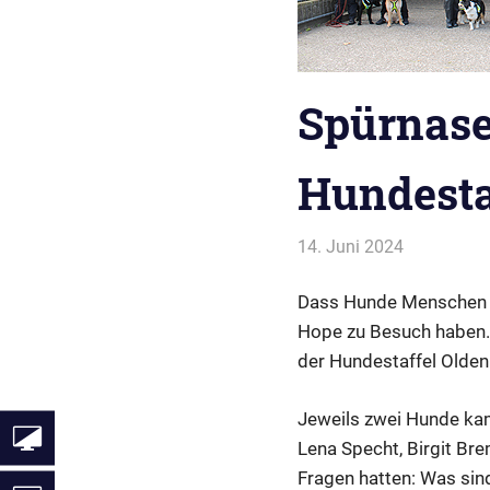
Spürnasen
Hundesta
14. Juni 2024
Webmaste
Allgemein
Dass Hunde Menschen he
Hope zu Besuch haben. 
der Hundestaffel Olden
Jeweils zwei Hunde kam
Lena Specht, Birgit Bre
Fragen hatten: Was sin