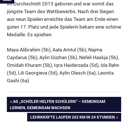
im Durchschnitt 2013 geboren und war somit das
jüngste Team des Wettbewerbs. Nach drei Siegen
aus neun Spielen erreichte das Team am Ende einen
guten 17. Platz und jede Spielerin bekam eine schöne
Medaille. Es spielten:
Maya Alibrahim (5b), Aala Amtul (5b), Najma
Caydarus (5b), Aylin Güzhan (5b), Nefeli Haskja (5b),
Omidah Khuram (5b), Iqra Haiderzada (5d), Ida Rahn
(5d), Lili Georgieva (5d), Aylin Olesch (6a), Leonita
Gashi (6a)
Beitragsnavigation
VORHERIGER
AG „SCHÜLER HELFEN SCHÜLERN“ – GEMEINSAM
BEITRAG:
LERNEN, GEMEINSAM WACHSEN
NÄCHSTER
LEHRKRÄFTE LAUFEN 262 KM IN 24 STUNDEN
BEITRAG: