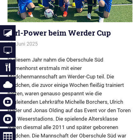
Girl-Power beim Werder Cup
13. Juni 2025
Webmaster
Allgemein
In diesem Jahr nahm die Oberschule Süd
Delmenhorst erstmals mit einer
Mädchenmannschaft am Werder-Cup teil. Die
Mädchen, die zuvor einige Wochen fleißig trainiert
hatten, waren genauso gespannt wie die
begleitenden Lehrkräfte Michelle Borchers, Ulrich
Hader und Jonas Olding auf das Event vor den Toren
des Weserstadions. Die spielende Altersklasse
waren diesmal alle 2011 und später geborenen
Mädchen. Die Mannschaft der Oberschule Süd war