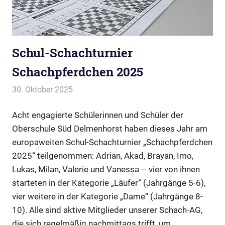
Schul-Schachturnier
Schachpferdchen 2025
30. Oktober 2025
Webmaster
Allgemein
Acht engagierte Schülerinnen und Schüler der
Oberschule Süd Delmenhorst haben dieses Jahr am
europaweiten Schul-Schachturnier „Schachpferdchen
2025“ teilgenommen: Adrian, Akad, Brayan, Imo,
Lukas, Milan, Valerie und Vanessa – vier von ihnen
starteten in der Kategorie „Läufer“ (Jahrgänge 5-6),
vier weitere in der Kategorie „Dame“ (Jahrgänge 8-
10). Alle sind aktive Mitglieder unserer Schach-AG,
die sich regelmäßig nachmittags trifft, um