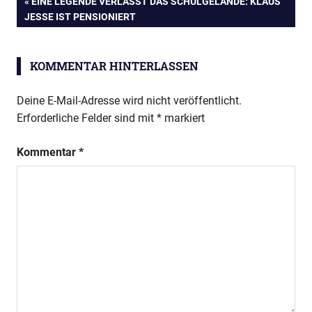
Beitragsnavigation
VORHERIGER
EINE LEGENDE VERLÄSST DAS SCHULGELÄNDE: KLAUS
BEITRAG:
JESSE IST PENSIONIERT
KOMMENTAR HINTERLASSEN
Deine E-Mail-Adresse wird nicht veröffentlicht.
Erforderliche Felder sind mit
*
markiert
Kommentar
*